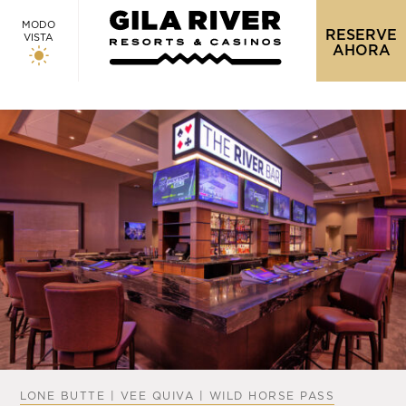
MODO
RESERVE
VISTA
AHORA
LONE BUTTE | VEE QUIVA | WILD HORSE PASS